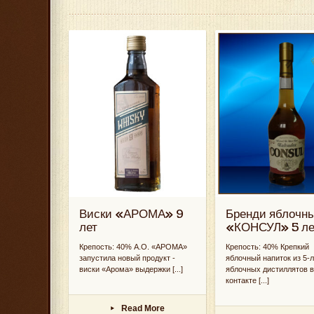
Виски «АРОМА» 9
Бренди яблочн
лет
«КОНСУЛ» 5 ле
Крепость: 40% А.О. «АРОМА»
Крепость: 40% Крепкий
запустила новый продукт -
яблочный напиток из 5-
виски «Арома» выдержки [...]
яблочных дистиллятов в
контакте [...]
Read More
▸