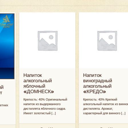
Напиток
Напиток
алкогольный
виноградный
яблочный
алкогольный
ый
«ДОМНЕСК»
«КРЕДО»
т
Крепость: 40% Оригинальный
Крепость: 40% Крепкий
напиток из выдержанного
алкогольный напиток из винно
летних
дистиллята яблочного сидра.
дистиллята. Аромат,
Имеет золотистый [...]
характерный для винного [...]