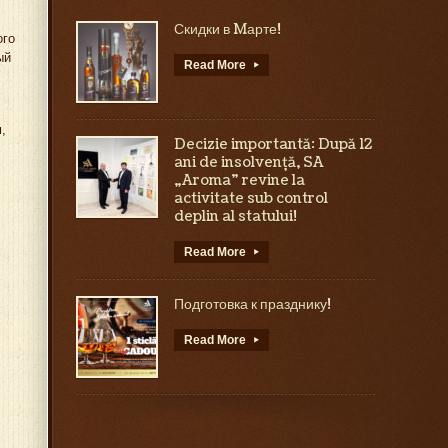
Скидки в Mарте!
ого
ый
Read More
▸
,
Decizie importantă: După 12
ani de insolvență, SA
„Aroma” revine la
activitate sub control
deplin al statului!
Read More
▸
Подготовка к празднику!
Read More
▸