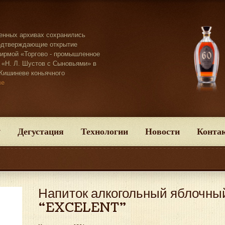
венных архивах сохранились
одтверждающие открытие
ирмой «Торгово - промышленное
 «Н. Л. Шустов с Сыновьями» в
. Кишиневе коньячного
ше
Дегустация
Технологии
Новости
Конта
Напиток алкогольный яблочны
“EXCELENT”