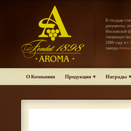
В государ ст
документы, п
Московской ф
товарищество
1898 году в г
завода.
боль
О Компании
Продукция
Награды